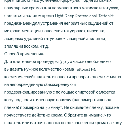
Крем Tattooist F&E усиленная формула — один из самых
популярных кремов для перманентного макияжа и татуажа,
является аналогом крема Light Deep Professional. Tattooist
предназначен для устранения неприятных ощущений от
микропигментации, нанесения татуировок, пирсинга,
лазерных удалений татуировок, лазерной эпиляции,
эпиляции воском, и т.д.
Способ применения:
Для длительной процедуры (до 3-х часов) необходимо
выдавить нужное количество крема Tattooist на
косметический шпатель и нанести препарат слоем 1-2 мм на
на неповрежденную обезжиренную и
продезинфицированную с помощью спиртовой салфетки
кожу под полиэтиленовую повязку (например, пищевая
пленка) примерно на 30 минут. Не снимайте пленку, пока не
почувствуете действие крема. Обратите внимание, что
шпатель или ватная палочка после нанесения крема на кожу