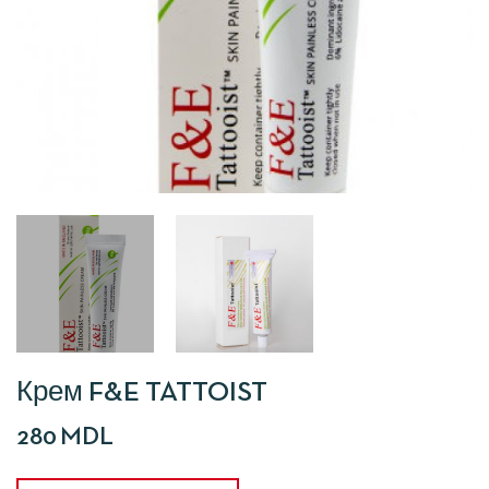
Крем F&E TATTOIST
280
MDL