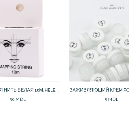
 НИТЬ БЕЛАЯ 10М. HELEN
ЗАЖИВЛЯЮЩИЙ КРЕМ FOU
COLOR
A,D
30
MDL
5
MDL